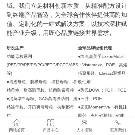
域。我们立足材料创新本质，从精准配方设计
到终端产品智造，为全球合作伙伴提供高附加
值、定制化的一站式解决方案，以技术深耕赋
能产业升级，用匠心品质链接世界需求。
研发生产
全球品牌经销代理
功能母粒系列：
●埃克森美孚ExxonMobil
(PET/PP/PE/PS/PC/PETG/PCTG/ABS
：Vistamaxx、POE、高熔
等)
指聚烯烃、Elevast聚烯烃
●增透母粒、脱模母粒、增韧母粒、增
改性剂
粘母粒、耐高温母粒、抗菌防霉母粒
●陶氏DOW ：POP、POE
●消黄增白母粒、GAG高周波助剂、抗
●三井：POE
粘连母粒、开口爽滑母粒、抗刮擦母
●迈图Momentive：有机硅
粒
助剂、有机硅树脂、硅酮



●抗静电母粒、阻燃母粒、哑光母粒、
母粒、无氟PPA、阻燃剂、
网站首页
产品中心
人才招聘
联系我们
增硬增刚母粒
聚醚改性硅油、光扩散剂